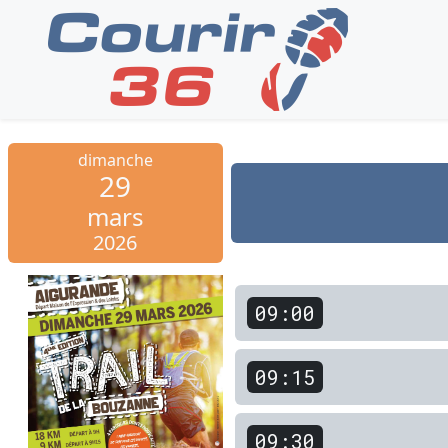
dimanche
29
mars
2026
09:00
09:15
09:30