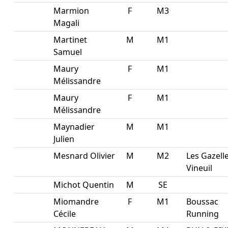
Marmion
F
M3
Magali
Martinet
M
M1
Samuel
Maury
F
M1
Mélissandre
Maury
F
M1
Mélissandre
Maynadier
M
M1
Julien
Mesnard Olivier
M
M2
Les Gazell
Vineuil
Michot Quentin
M
SE
Miomandre
F
M1
Boussac
Cécile
Running