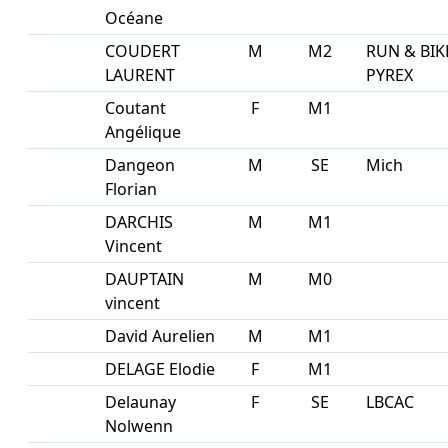
Océane
COUDERT
M
M2
RUN & BIK
LAURENT
PYREX
Coutant
F
M1
Angélique
Dangeon
M
SE
Mich
Florian
DARCHIS
M
M1
Vincent
DAUPTAIN
M
M0
vincent
David Aurelien
M
M1
DELAGE Elodie
F
M1
Delaunay
F
SE
LBCAC
Nolwenn