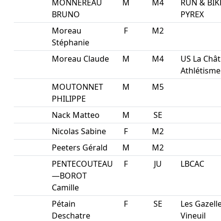
MONNEREAU
M
M4
RUN & BIK
BRUNO
PYREX
Moreau
F
M2
Stéphanie
Moreau Claude
M
M4
US La Chât
Athlétisme
MOUTONNET
M
M5
PHILIPPE
Nack Matteo
M
SE
Nicolas Sabine
F
M2
Peeters Gérald
M
M2
PENTECOUTEAU
F
JU
LBCAC
—BOROT
Camille
Pétain
F
SE
Les Gazell
Deschatre
Vineuil