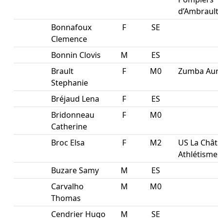
d’Ambraul
Bonnafoux
F
SE
Clemence
Bonnin Clovis
M
ES
Brault
F
M0
Zumba Aur
Stephanie
Bréjaud Lena
F
ES
Bridonneau
F
M0
Catherine
Broc Elsa
F
M2
US La Chât
Athlétisme
Buzare Samy
M
ES
Carvalho
M
M0
Thomas
Cendrier Hugo
M
SE