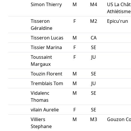
Simon Thierry
M
M4
US La Chât
Athlétisme
Tisseron
F
M2
Epicu'run
Géraldine
Tisseron Lucas
M
CA
Tissier Marina
F
SE
Toussaint
F
JU
Margaux
Touzin Florent
M
SE
Tremblais Tom
M
JU
Vidalenc
M
SE
Thomas
vilain Aurelie
F
SE
Villiers
M
M3
Gouzon Co
Stephane