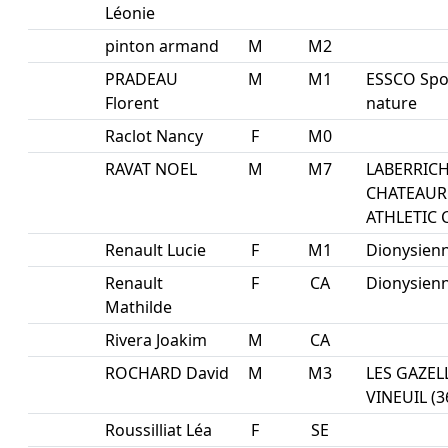
Léonie
pinton armand
M
M2
PRADEAU
M
M1
ESSCO Spo
Florent
nature
Raclot Nancy
F
M0
RAVAT NOEL
M
M7
LABERRIC
CHATEAU
ATHLETIC 
Renault Lucie
F
M1
Dionysien
Renault
F
CA
Dionysien
Mathilde
Rivera Joakim
M
CA
ROCHARD David
M
M3
LES GAZEL
VINEUIL (3
Roussilliat Léa
F
SE