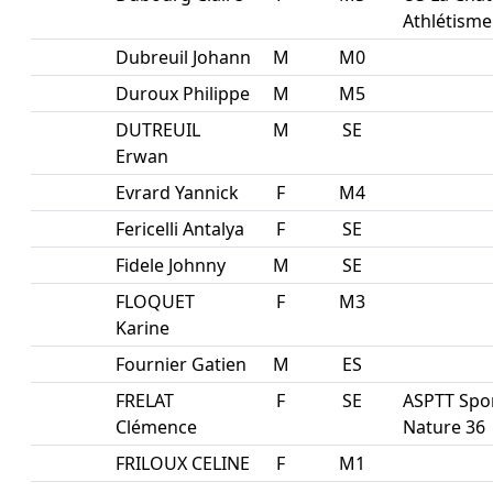
Athlétisme
Dubreuil Johann
M
M0
Duroux Philippe
M
M5
DUTREUIL
M
SE
Erwan
Evrard Yannick
F
M4
Fericelli Antalya
F
SE
Fidele Johnny
M
SE
FLOQUET
F
M3
Karine
Fournier Gatien
M
ES
FRELAT
F
SE
ASPTT Spo
Clémence
Nature 36
FRILOUX CELINE
F
M1