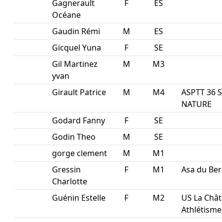
Gagnerault
F
ES
Océane
Gaudin Rémi
M
ES
Gicquel Yuna
F
SE
Gil Martinez
M
M3
yvan
Girault Patrice
M
M4
ASPTT 36 
NATURE
Godard Fanny
F
SE
Godin Theo
M
SE
gorge clement
M
M1
Gressin
F
M1
Asa du Ber
Charlotte
Guénin Estelle
F
M2
US La Chât
Athlétisme