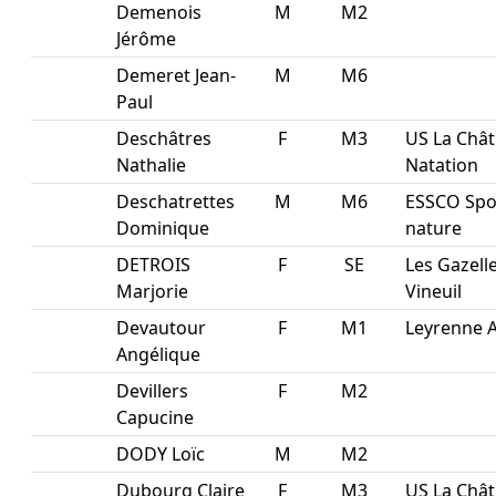
Demenois
M
M2
Jérôme
Demeret Jean-
M
M6
Paul
Deschâtres
F
M3
US La Chât
Nathalie
Natation
Deschatrettes
M
M6
ESSCO Spo
Dominique
nature
DETROIS
F
SE
Les Gazell
Marjorie
Vineuil
Devautour
F
M1
Leyrenne 
Angélique
Devillers
F
M2
Capucine
DODY Loïc
M
M2
Dubourg Claire
F
M3
US La Chât