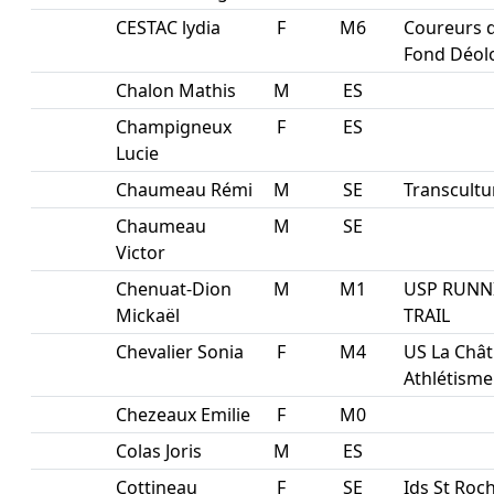
CESTAC lydia
F
M6
Coureurs 
Fond Déol
Chalon Mathis
M
ES
Champigneux
F
ES
Lucie
Chaumeau Rémi
M
SE
Transcultu
Chaumeau
M
SE
Victor
Chenuat-Dion
M
M1
USP RUNN
Mickaël
TRAIL
Chevalier Sonia
F
M4
US La Chât
Athlétisme
Chezeaux Emilie
F
M0
Colas Joris
M
ES
Cottineau
F
SE
Ids St Roc