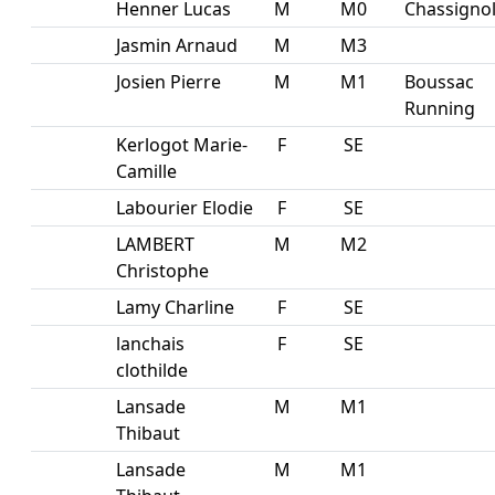
Henner Lucas
M
M0
Chassignol
Jasmin Arnaud
M
M3
Josien Pierre
M
M1
Boussac
Running
Kerlogot Marie-
F
SE
Camille
Labourier Elodie
F
SE
LAMBERT
M
M2
Christophe
Lamy Charline
F
SE
lanchais
F
SE
clothilde
Lansade
M
M1
Thibaut
Lansade
M
M1