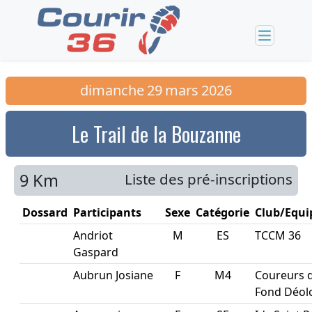
dimanche
29
mars
2026
Le Trail de la Bouzanne
9 Km
Liste des pré-inscriptions
Dossard
Participants
Sexe
Catégorie
Club/Equi
Andriot
M
ES
TCCM 36
Gaspard
Aubrun Josiane
F
M4
Coureurs 
Fond Déol