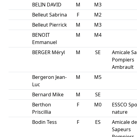
BELIN DAVID
M
M3
Belleut Sabrina
F
M2
Belleut Pierrick
M
M3
BENOIT
M
M4
Emmanuel
BERGER Méryl
M
SE
Amicale Sa
Pompiers
Ambrault
Bergeron Jean-
M
M5
Luc
Bernard Mike
M
SE
Berthon
F
M0
ESSCO Spo
Priscillia
nature
Bodin Tess
F
ES
Amicale de
Sapeurs
Pompiers