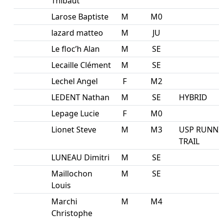
Thibaut
Larose Baptiste
M
M0
lazard matteo
M
JU
Le floc’h Alan
M
SE
Lecaille Clément
M
SE
Lechel Angel
F
M2
LEDENT Nathan
M
SE
HYBRID
Lepage Lucie
F
M0
Lionet Steve
M
M3
USP RUNN
TRAIL
LUNEAU Dimitri
M
SE
Maillochon
M
SE
Louis
Marchi
M
M4
Christophe