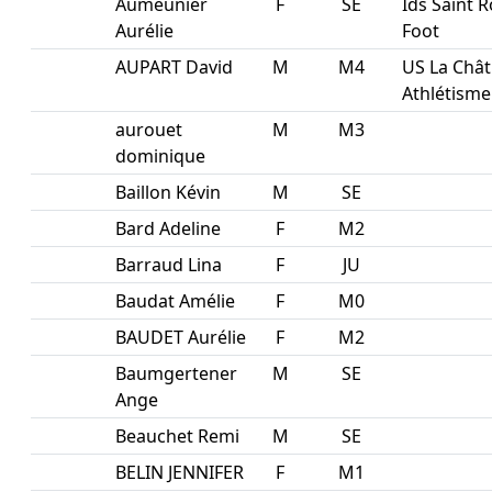
Aumeunier
F
SE
Ids Saint 
Aurélie
Foot
AUPART David
M
M4
US La Chât
Athlétisme
aurouet
M
M3
dominique
Baillon Kévin
M
SE
Bard Adeline
F
M2
Barraud Lina
F
JU
Baudat Amélie
F
M0
BAUDET Aurélie
F
M2
Baumgertener
M
SE
Ange
Beauchet Remi
M
SE
BELIN JENNIFER
F
M1