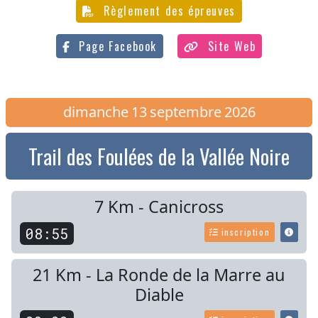
Règlement des épreuves
Page Facebook
Site Web
dimanche
13
septembre
2026
Trail des Foulées de la Vallée Noire
7 Km - Canicross
08:55
inscription
21 Km - La Ronde de la Marre au
Diable