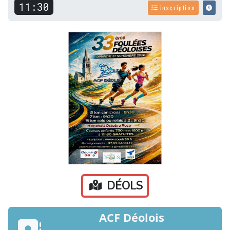
11:30
inscription
DÉOLS
ACF Déolois