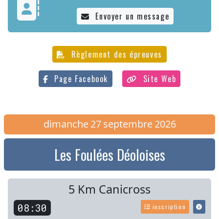
Envoyer un message
Règlement des épreuves
Page Facebook
Site Web
dimanche
27
septembre
2026
Les Foulées Déoloises
5 Km Canicross
08:30
inscription