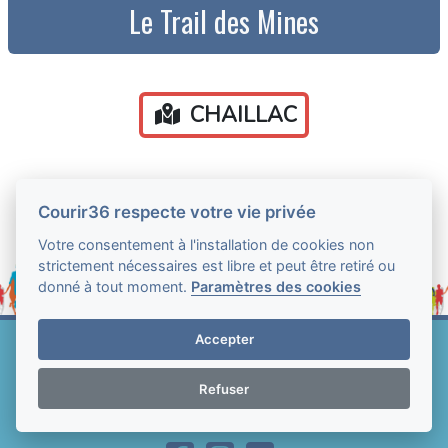
Le Trail des Mines
CHAILLAC
Courir36 respecte votre vie privée
Votre consentement à l'installation de cookies non
strictement nécessaires est libre et peut être retiré ou
donné à tout moment.
Paramètres des cookies
Accepter
Web Technologie - Courir36 © Tous droits réservés
2004-2026
Refuser
Mentions légales et conditions générales
d'utilisation
-
Paramètres des cookies