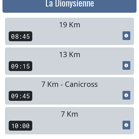
La Dionysienne
19 Km
08:45
13 Km
09:15
7 Km - Canicross
09:45
7 Km
10:00