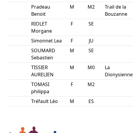
Pradeau
M
M2
Trail de la
Benoit
Bouzanne
RIOLET
F
SE
Morgane
Simonnet Lea
F
JU
SOUMARD
M
SE
Sebastien
TISSIER
M
M0
La
AURELIEN
Dionysienne
TOMASI
F
M2
philippa
Tréfault Léo
M
ES