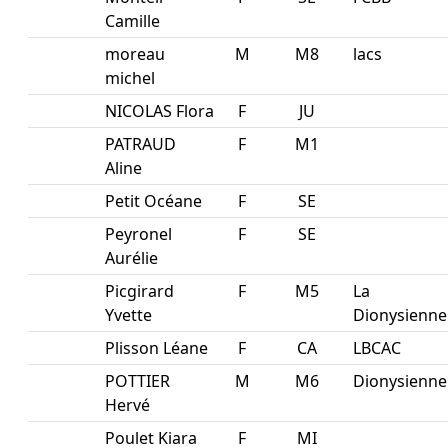
Camille
moreau
M
M8
lacs
michel
NICOLAS Flora
F
JU
PATRAUD
F
M1
Aline
Petit Océane
F
SE
Peyronel
F
SE
Aurélie
Picgirard
F
M5
La
Yvette
Dionysienne
Plisson Léane
F
CA
LBCAC
POTTIER
M
M6
Dionysienne
Hervé
Poulet Kiara
F
MI