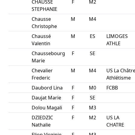
CHAUSSE
F
M2
STEPHANIE
Chausse
M
M4
Christophe
Chaussé
M
ES
LIMOGES
Valentin
ATHLE
Chaussebourg
F
SE
Marie
Chevalier
M
M4
US La Châtr
Frederic
Athlétisme
Daubord Lina
F
M0
FCBB
Daujat Marie
F
SE
Dolou Magali
F
M3
DZIEDZIC
F
M2
US LA
Nathalie
CHATRE
Elion Virginie
F
M3