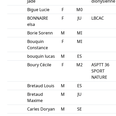
Jade
dionysienne
Bigue Lucie
F
M0
BONNAIRE
F
JU
LBCAC
elsa
Borie Sorenn
M
MI
Bouquin
F
MI
Constance
bouquin lucas
M
ES
Boury Cécile
F
M2
ASPTT 36
SPORT
NATURE
Bretaud Louis
M
ES
Bretaud
M
JU
Maxime
Carles Doryan
M
SE