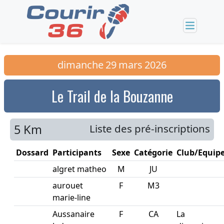
dimanche
29
mars
2026
Le Trail de la Bouzanne
5 Km
Liste des pré-inscriptions
Dossard
Participants
Sexe
Catégorie
Club/Equip
algret matheo
M
JU
aurouet
F
M3
marie-line
Aussanaire
F
CA
La