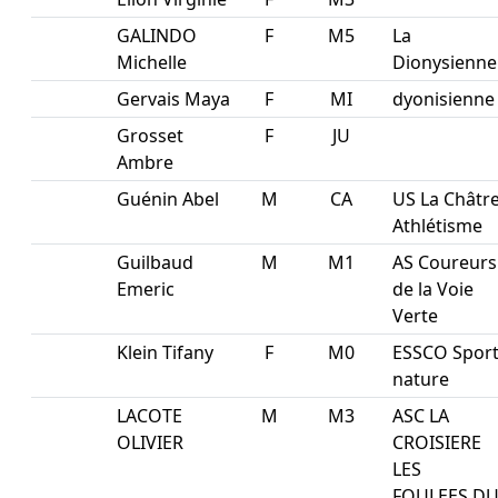
GALINDO
F
M5
La
Michelle
Dionysienne
Gervais Maya
F
MI
dyonisienne
Grosset
F
JU
Ambre
Guénin Abel
M
CA
US La Châtr
Athlétisme
Guilbaud
M
M1
AS Coureurs
Emeric
de la Voie
Verte
Klein Tifany
F
M0
ESSCO Spor
nature
LACOTE
M
M3
ASC LA
OLIVIER
CROISIERE
LES
FOULEES D