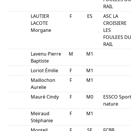
RAIL
LAUTIER
F
ES
ASC LA
LACOTE
CROISIERE
Morgane
LES
FOULEES D
RAIL
Lavenu Pierre
M
M1
Baptiste
Loriot Émilie
F
M1
Maillochon
F
M1
Aurelie
Mauré Cindy
F
M0
ESSCO Spor
nature
Meiraud
F
M1
Stéphanie
Monteil
F
SE
FCBB