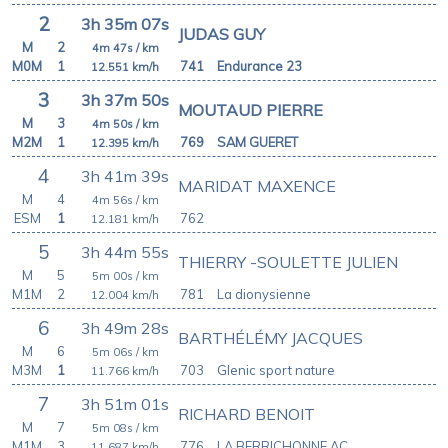
2
3h 35m 07s
JUDAS GUY
M
2
4m 47s
/ km
M0M
1
741
Endurance 23
12.551
km/h
3
3h 37m 50s
MOUTAUD PIERRE
M
3
4m 50s
/ km
M2M
1
769
SAM GUERET
12.395
km/h
4
3h 41m 39s
MARIDAT MAXENCE
M
4
4m 56s
/ km
ESM
1
762
12.181
km/h
5
3h 44m 55s
THIERRY -SOULETTE JULIEN
M
5
5m 00s
/ km
M1M
2
781
La dionysienne
12.004
km/h
6
3h 49m 28s
BARTHÉLÉMY JACQUES
M
6
5m 06s
/ km
M3M
1
703
Glenic sport nature
11.766
km/h
7
3h 51m 01s
RICHARD BENOIT
M
7
5m 08s
/ km
M1M
3
776
LA BERRICHONNE AC
11.687
km/h