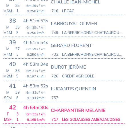
CHALLE JEAN-MICHEL
M
35
6m 29s
/ km
M6M
1
716
LBCAC
9.250
km/h
38
4h 51m 53s
LARROUYAT OLIVIER
M
36
6m 29s
/ km
M1M
8
749
LA BERRICHONNE CHATEAUROUX ATHLETIC CLUB
9.250
km/h
39
4h 51m 54s
GERARD FLORENT
M
37
6m 29s
/ km
M4M
3
732
LA BERRICHONNE CHATEAUROUX ATHLETIC CLUB
9.250
km/h
40
4h 53m 34s
DUROT JÉRÔME
M
38
6m 31s
/ km
M2M
5
726
CRÉDIT AGRICOLE
9.197
km/h
41
4h 53m 52s
LUCANTIS QUENTIN
M
39
6m 32s
/ km
SEM
8
757
9.188
km/h
42
4h 54m 30s
CHARPANTIER MELANIE
F
3
6m 33s
/ km
M2F
1
717
LES GODASSES AMBAZACOISES
9.168
km/h