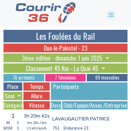
Les Foulées du Rail
Dun-le-Palestel - 23
3ème édition - dimanche 1 juin 2025
Classement 45 Km - La Quai 45
76 arrivants
7 féminines
69 masculins
Place
Temps
Participants
Sexe
Allure
Catégorie
Vitesse
Dossards
Club/Equipe/Assoc./Entreprise
1
3h 20m 42s
LAVAUGAUTIER PATRICE
M
1
4m 28s
/ km
M1M
1
751
Endurance 23
13.453
km/h