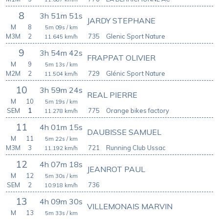
8
3h 51m 51s
JARDY STEPHANE
M
8
5m 09s
/ km
M3M
2
735
Glenic Sport Nature
11.645
km/h
9
3h 54m 42s
FRAPPAT OLIVIER
M
9
5m 13s
/ km
M2M
2
729
Glénic Sport Nature
11.504
km/h
10
3h 59m 24s
REAL PIERRE
M
10
5m 19s
/ km
SEM
1
775
Orange bikes factory
11.278
km/h
11
4h 01m 15s
DAUBISSE SAMUEL
M
11
5m 22s
/ km
M3M
3
721
Running Club Ussac
11.192
km/h
12
4h 07m 18s
JEANROT PAUL
M
12
5m 30s
/ km
SEM
2
736
10.918
km/h
13
4h 09m 30s
VILLEMONAIS MARVIN
M
13
5m 33s
/ km