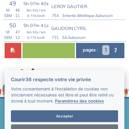
49
5h 07m 40s
LEROY GAUTIER
M
46
6m 50s
/ km
SEM
11
754
Entente Athlétique Aubusson
8.776
km/h
50
5h 07m 41s
GAUDOIN CYRIL
M
47
6m 50s
/ km
SEM
12
731
EA Aubusson
8.775
km/h
1
2
pages :
Courir36 respecte votre vie privée
Votre consentement à l'installation de cookies non
strictement nécessaires est libre et peut être retiré ou
donné à tout moment.
Paramètres des cookies
Web Technologie - Courir36 © Tous droits réservés
2004-2026
Accepter
Mentions légales et conditions générales
d'utilisation
-
Paramètres des cookies