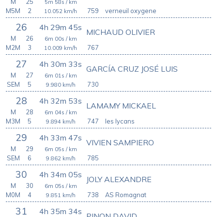
M
25
5m 58s
/ km
M5M
2
759
verneuil oxygene
10.052
km/h
26
4h 29m 45s
MICHAUD OLIVIER
M
26
6m 00s
/ km
M2M
3
767
10.009
km/h
27
4h 30m 33s
GARCÍA CRUZ JOSÉ LUIS
M
27
6m 01s
/ km
SEM
5
730
9.980
km/h
28
4h 32m 53s
LAMAMY MICKAEL
M
28
6m 04s
/ km
M3M
5
747
les lycans
9.894
km/h
29
4h 33m 47s
VIVIEN SAMPIERO
M
29
6m 05s
/ km
SEM
6
785
9.862
km/h
30
4h 34m 05s
JOLY ALEXANDRE
M
30
6m 05s
/ km
M0M
4
738
AS Romagnat
9.851
km/h
31
4h 35m 34s
PINON DAVID