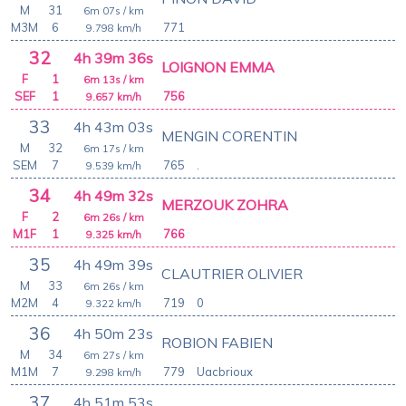
M
31
6m 07s
/ km
M3M
6
771
9.798
km/h
32
4h 39m 36s
LOIGNON EMMA
F
1
6m 13s
/ km
SEF
1
756
9.657
km/h
33
4h 43m 03s
MENGIN CORENTIN
M
32
6m 17s
/ km
SEM
7
765
.
9.539
km/h
34
4h 49m 32s
MERZOUK ZOHRA
F
2
6m 26s
/ km
M1F
1
766
9.325
km/h
35
4h 49m 39s
CLAUTRIER OLIVIER
M
33
6m 26s
/ km
M2M
4
719
0
9.322
km/h
36
4h 50m 23s
ROBION FABIEN
M
34
6m 27s
/ km
M1M
7
779
Uacbrioux
9.298
km/h
37
4h 51m 53s