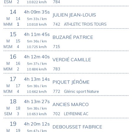
ESM
2
784
10.822
km/h
14
4h 09m 35s
JULIEN JEAN-LOUIS
M
14
5m 33s
/ km
M4M
1
742
ATHLETIC TROIS TOURS
10.818
km/h
15
4h 11m 45s
BUZARÉ PATRICE
M
15
5m 36s
/ km
M1M
4
715
10.725
km/h
16
4h 12m 40s
VERDIÉ CAMILLE
M
16
5m 37s
/ km
M0M
2
783
10.686
km/h
17
4h 13m 14s
PIQUET JÉRÔME
M
17
5m 38s
/ km
M3M
4
772
Glénic sport Nature
10.662
km/h
18
4h 13m 27s
ANCIES MARCO
M
18
5m 38s
/ km
SEM
3
702
LEYRENNE AC
10.653
km/h
19
4h 20m 12s
DEBOUSSET FABRICE
M
19
5m 47s
/ km