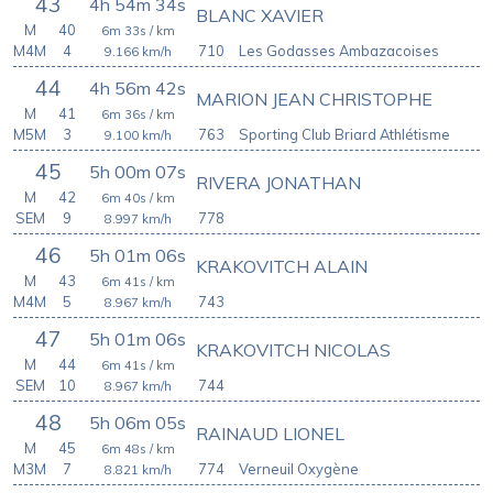
43
4h 54m 34s
BLANC XAVIER
M
40
6m 33s
/ km
M4M
4
710
Les Godasses Ambazacoises
9.166
km/h
44
4h 56m 42s
MARION JEAN CHRISTOPHE
M
41
6m 36s
/ km
M5M
3
763
Sporting Club Briard Athlétisme
9.100
km/h
45
5h 00m 07s
RIVERA JONATHAN
M
42
6m 40s
/ km
SEM
9
778
8.997
km/h
46
5h 01m 06s
KRAKOVITCH ALAIN
M
43
6m 41s
/ km
M4M
5
743
8.967
km/h
47
5h 01m 06s
KRAKOVITCH NICOLAS
M
44
6m 41s
/ km
SEM
10
744
8.967
km/h
48
5h 06m 05s
RAINAUD LIONEL
M
45
6m 48s
/ km
M3M
7
774
Verneuil Oxygène
8.821
km/h