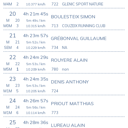
M4M
2
722
GLENIC SPORT NATURE
10.377
km/h
20
4h 21m 45s
BOULESTEIX SIMON
M
20
5m 49s
/ km
M0M
3
713
COUZEIX RUNNING CLUB
10.315
km/h
21
4h 23m 57s
GRÉBONVAL GUILLAUME
M
21
5m 52s
/ km
SEM
4
734
NA
10.229
km/h
22
4h 24m 29s
ROUYERE ALAIN
M
22
5m 53s
/ km
M5M
1
780
non
10.209
km/h
23
4h 24m 35s
DENIS ANTHONY
M
23
5m 53s
/ km
M1M
5
724
10.205
km/h
24
4h 26m 57s
PRIOUT MATTHIAS
M
24
5m 56s
/ km
M1M
6
773
10.114
km/h
25
4h 28m 36s
LUREAU ALAIN