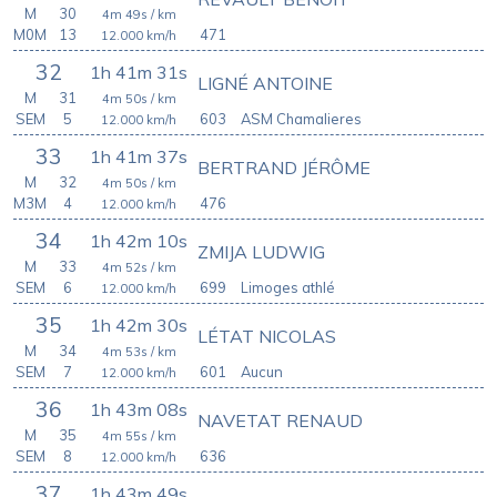
M
30
4m 49s
/ km
M0M
13
471
12.000
km/h
32
1h 41m 31s
LIGNÉ ANTOINE
M
31
4m 50s
/ km
SEM
5
603
ASM Chamalieres
12.000
km/h
33
1h 41m 37s
BERTRAND JÉRÔME
M
32
4m 50s
/ km
M3M
4
476
12.000
km/h
34
1h 42m 10s
ZMIJA LUDWIG
M
33
4m 52s
/ km
SEM
6
699
Limoges athlé
12.000
km/h
35
1h 42m 30s
LÉTAT NICOLAS
M
34
4m 53s
/ km
SEM
7
601
Aucun
12.000
km/h
36
1h 43m 08s
NAVETAT RENAUD
M
35
4m 55s
/ km
SEM
8
636
12.000
km/h
37
1h 43m 49s