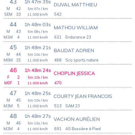
43
1h 47m 35s
DUVAL MATTHIEU
M
42
5m 07s
/ km
SEM
10
542
11.000
km/h
44
1h 48m 03s
MATHOU WILLIAM
M
43
5m 09s
/ km
M1M
4
621
Endurance 23
11.000
km/h
45
1h 48m 21s
BAUDAT ADRIEN
M
44
5m 10s
/ km
M0M
15
468
Sco sports nature
11.000
km/h
46
1h 48m 24s
CHOPLIN JESSICA
F
2
5m 10s
/ km
M0F
1
470
11.000
km/h
47
1h 48m 25s
COURTY JEAN FRANCOIS
M
45
5m 10s
/ km
M3M
5
513
SAM 23
11.000
km/h
48
1h 48m 27s
VACHON AURÉLIEN
M
46
5m 10s
/ km
M2M
4
691
AS Bussière à Pied
11.000
km/h