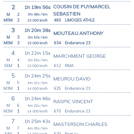
COUSIN DE PUYMARCEL
2
1h 19m 56s
SEBASTIEN
M
2
3m 48s
/ km
M0M
2
460
LIMOGES ATHLE
15.000
km/h
3
1h 20m 38s
MOUTEAU ANTHONY
M
3
3m 50s
/ km
M0M
3
634
Endurance 23
15.000
km/h
4
1h 22m 15s
MARCHMENT GEORGE
M
4
3m 55s
/ km
SEM
1
612
RMA
15.000
km/h
5
1h 24m 25s
MEUROU DAVID
M
5
4m 01s
/ km
M3M
1
625
Endurance 23
14.000
km/h
6
1h 24m 46s
RASPIC VINCENT
M
6
4m 02s
/ km
M2M
1
670
Endurance 23
14.000
km/h
7
1h 25m 43s
MASTERSON CHARLES
M
7
4m 05s
/ km
JUM
1
620
Pom’sy
14.000
km/h