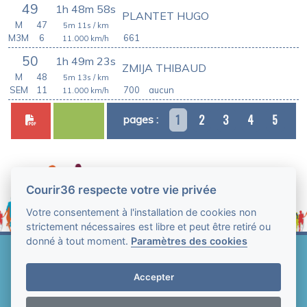
49
1h 48m 58s
PLANTET HUGO
M
47
5m 11s
/ km
M3M
6
661
11.000
km/h
50
1h 49m 23s
ZMIJA THIBAUD
M
48
5m 13s
/ km
SEM
11
700
aucun
11.000
km/h
1
2
3
4
5
pages :
Courir36 respecte votre vie privée
Votre consentement à l'installation de cookies non
strictement nécessaires est libre et peut être retiré ou
donné à tout moment.
Paramètres des cookies
Web Technologie - Courir36 © Tous droits réservés
2004-2026
Accepter
Mentions légales et conditions générales
d'utilisation
-
Paramètres des cookies