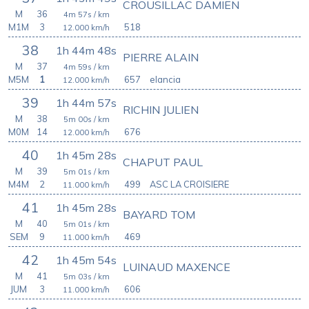
CROUSILLAC DAMIEN
M
36
4m 57s
/ km
M1M
3
518
12.000
km/h
38
1h 44m 48s
PIERRE ALAIN
M
37
4m 59s
/ km
M5M
1
657
elancia
12.000
km/h
39
1h 44m 57s
RICHIN JULIEN
M
38
5m 00s
/ km
M0M
14
676
12.000
km/h
40
1h 45m 28s
CHAPUT PAUL
M
39
5m 01s
/ km
M4M
2
499
ASC LA CROISIERE
11.000
km/h
41
1h 45m 28s
BAYARD TOM
M
40
5m 01s
/ km
SEM
9
469
11.000
km/h
42
1h 45m 54s
LUINAUD MAXENCE
M
41
5m 03s
/ km
JUM
3
606
11.000
km/h