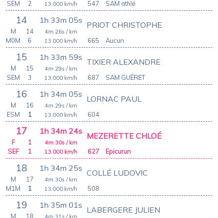
SEM
2
547
SAM athlé
13.000
km/h
14
1h 33m 05s
PRIOT CHRISTOPHE
M
14
4m 26s
/ km
M0M
6
665
Aucun
13.000
km/h
15
1h 33m 59s
TIXIER ALEXANDRE
M
15
4m 29s
/ km
SEM
3
687
SAM GUÉRET
13.000
km/h
16
1h 34m 05s
LORNAC PAUL
M
16
4m 29s
/ km
ESM
1
604
13.000
km/h
17
1h 34m 24s
MEZERETTE CHLOÉ
F
1
4m 30s
/ km
SEF
1
627
Epicurun
13.000
km/h
18
1h 34m 25s
COLLÉ LUDOVIC
M
17
4m 30s
/ km
M1M
1
508
13.000
km/h
19
1h 35m 01s
LABERGERE JULIEN
M
18
4m 31s
/ km