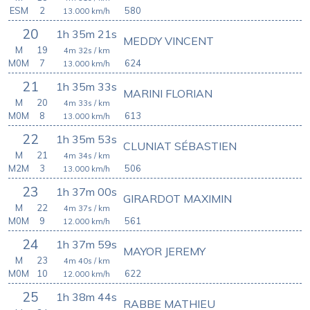
ESM
2
580
13.000
km/h
20
1h 35m 21s
MEDDY VINCENT
M
19
4m 32s
/ km
M0M
7
624
13.000
km/h
21
1h 35m 33s
MARINI FLORIAN
M
20
4m 33s
/ km
M0M
8
613
13.000
km/h
22
1h 35m 53s
CLUNIAT SÉBASTIEN
M
21
4m 34s
/ km
M2M
3
506
13.000
km/h
23
1h 37m 00s
GIRARDOT MAXIMIN
M
22
4m 37s
/ km
M0M
9
561
12.000
km/h
24
1h 37m 59s
MAYOR JEREMY
M
23
4m 40s
/ km
M0M
10
622
12.000
km/h
25
1h 38m 44s
RABBE MATHIEU