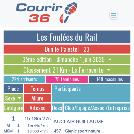
Les Foulées du Rail
Dun-le-Palestel - 23
3ème édition - dimanche 1 juin 2025
Classement 21 Km - La Ferroverte
224 arrivants
75 féminines
149 masculins
Place
Temps
Participants
Sexe
Allure
Catégorie
Vitesse
Dossards
Club/Equipe/Assoc./Entreprise
1
1h 18m 27s
AUCLAIR GUILLAUME
M
1
3m 44s
/ km
M0M
1
457
Glenic sport nature
16.000
km/h