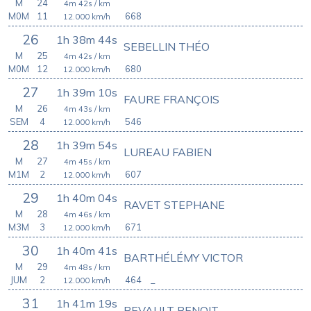
M
24
4m 42s
/ km
M0M
11
668
12.000
km/h
26
1h 38m 44s
SEBELLIN THÉO
M
25
4m 42s
/ km
M0M
12
680
12.000
km/h
27
1h 39m 10s
FAURE FRANÇOIS
M
26
4m 43s
/ km
SEM
4
546
12.000
km/h
28
1h 39m 54s
LUREAU FABIEN
M
27
4m 45s
/ km
M1M
2
607
12.000
km/h
29
1h 40m 04s
RAVET STEPHANE
M
28
4m 46s
/ km
M3M
3
671
12.000
km/h
30
1h 40m 41s
BARTHÉLÉMY VICTOR
M
29
4m 48s
/ km
JUM
2
464
_
12.000
km/h
31
1h 41m 19s
REVAULT BENOIT