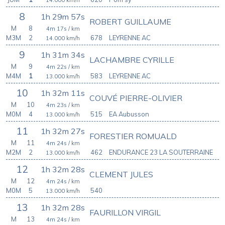
8
1h 29m 57s
ROBERT GUILLAUME
M
8
4m 17s
/ km
M3M
2
678
LEYRENNE AC
14.000
km/h
9
1h 31m 34s
LACHAMBRE CYRILLE
M
9
4m 22s
/ km
M4M
1
583
LEYRENNE AC
13.000
km/h
10
1h 32m 11s
COUVÉ PIERRE-OLIVIER
M
10
4m 23s
/ km
M0M
4
515
EA Aubusson
13.000
km/h
11
1h 32m 27s
FORESTIER ROMUALD
M
11
4m 24s
/ km
M2M
2
462
ENDURANCE 23 LA SOUTERRAINE
13.000
km/h
12
1h 32m 28s
CLEMENT JULES
M
12
4m 24s
/ km
M0M
5
540
13.000
km/h
13
1h 32m 28s
FAURILLON VIRGIL
M
13
4m 24s
/ km