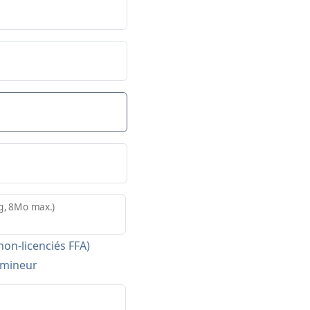
pg, 8Mo max.)
on-licenciés FFA)
f mineur