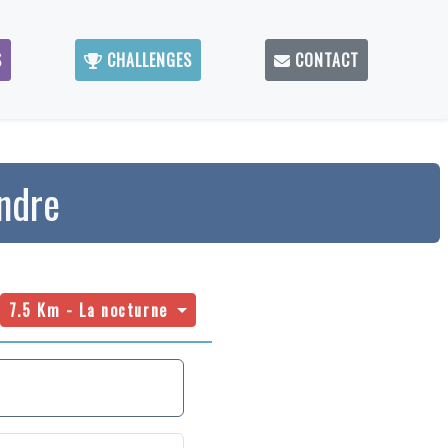
S
CHALLENGES
CONTACT
Indre
7.5 Km - La nocturne