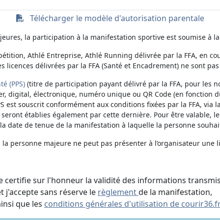
Télécharger le modèle d'autorisation parentale
ures, la participation à la manifestation sportive est soumise à la
étition, Athlé Entreprise, Athlé Running délivrée par la FFA, en cou
es licences délivrées par la FFA (Santé et Encadrement) ne sont pas
té (PPS)
(titre de participation payant délivré par la FFA, pour les no
er, digital, électronique, numéro unique ou QR Code (en fonction d
PS est souscrit conformément aux conditions fixées par la FFA, via 
n seront établies également par cette dernière. Pour être valable, le
 date de tenue de la manifestation à laquelle la personne souhait
, la personne majeure ne peut pas présenter à l’organisateur une l
Je certifie sur l'honneur la validité des informations transmi
et j'accepte sans réserve le
règlement
de la manifestation,
ainsi que les
conditions générales d'utilisation de courir36.f