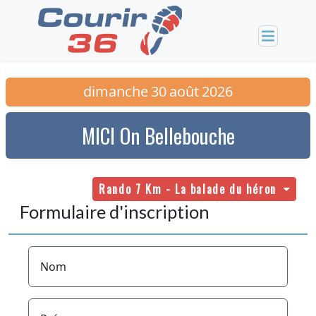
dimanche
30
août
2026
MICI On Bellebouche
Rando 7 Km - La balade du héron
Formulaire d'inscription
Nom