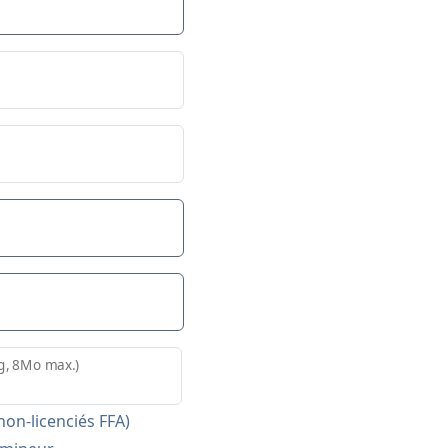
pg, 8Mo max.)
on-licenciés FFA)