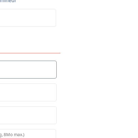
f mineur
pg, 8Mo max.)