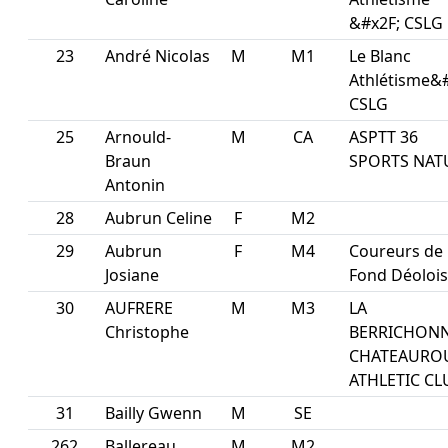
&#x2F; CSLG
23
André Nicolas
M
M1
Le Blanc
Athlétisme&#
CSLG
25
Arnould-
M
CA
ASPTT 36
Braun
SPORTS NAT
Antonin
28
Aubrun Celine
F
M2
29
Aubrun
F
M4
Coureurs de
Josiane
Fond Déolois
30
AUFRERE
M
M3
LA
Christophe
BERRICHON
CHATEAURO
ATHLETIC CL
31
Bailly Gwenn
M
SE
262
Ballereau
M
M2