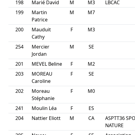
198
Marié David
M
M3
LBCAC
199
Martin
M
M7
Patrice
200
Mauduit
F
M3
Cathy
254
Mercier
M
SE
Jordan
201
MEVEL Beline
F
M2
203
MOREAU
F
SE
Caroline
202
Moreau
F
M0
Stéphanie
241
Moulin Léa
F
ES
204
Nattier Eliott
M
CA
ASPTT36 SP
NATURE