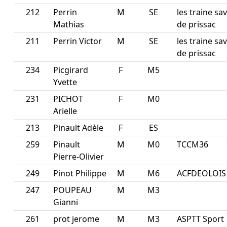
212
Perrin
M
SE
les traine sa
Mathias
de prissac
211
Perrin Victor
M
SE
les traine sa
de prissac
234
Picgirard
F
M5
Yvette
231
PICHOT
F
M0
Arielle
213
Pinault Adèle
F
ES
259
Pinault
M
M0
TCCM36
Pierre-Olivier
249
Pinot Philippe
M
M6
ACFDEOLOIS
247
POUPEAU
M
M3
Gianni
261
prot jerome
M
M3
ASPTT Sport