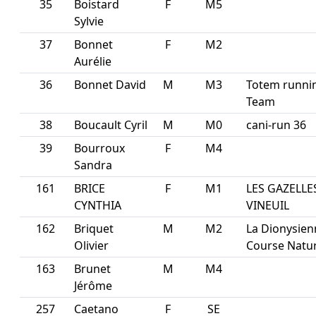
35
Boistard
F
M5
Sylvie
37
Bonnet
F
M2
Aurélie
36
Bonnet David
M
M3
Totem runni
Team
38
Boucault Cyril
M
M0
cani-run 36
39
Bourroux
F
M4
Sandra
161
BRICE
F
M1
LES GAZELLE
CYNTHIA
VINEUIL
162
Briquet
M
M2
La Dionysien
Olivier
Course Natu
163
Brunet
M
M4
Jérôme
257
Caetano
F
SE