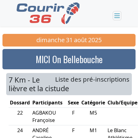
dimanche
31
août
2025
MICI On Bellebouche
7 Km - Le
Liste des pré-inscriptions
lièvre et la cistude
Dossard
Participants
Sexe
Catégorie
Club/Equipe
22
AGBAKOU
F
M5
Françoise
24
ANDRÉ
F
M1
Le Blanc
Caroline
Athlétisme