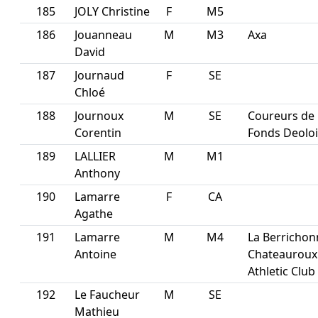
185
JOLY Christine
F
M5
186
Jouanneau
M
M3
Axa
David
187
Journaud
F
SE
Chloé
188
Journoux
M
SE
Coureurs de
Corentin
Fonds Deoloi
189
LALLIER
M
M1
Anthony
190
Lamarre
F
CA
Agathe
191
Lamarre
M
M4
La Berrichon
Antoine
Chateauroux
Athletic Club
192
Le Faucheur
M
SE
Mathieu