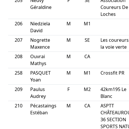
205
Neuvy
F
SE
Association
Géraldine
Coureurs De
Loches
206
Niedziela
M
M1
David
207
Nogrette
M
SE
Les coureurs
Maxence
la voie verte
208
Ouvrai
M
CA
Mathys
258
PASQUET
M
M1
Crossfit PR
Yoan
209
Paulus
F
M2
42km195 Le
Audrey
Blanc
210
Pécastaings
M
CA
ASPTT
Estéban
CHÂTEAURO
36 SECTION
SPORTS NAT