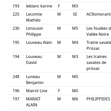
193
leblanc karine
F
M3
225
Lecomte
M
SE
ACRomorant
Mathéo
230
Limousin
M
M5
Les foulées d
Philippe
Vallée Noire
195
Louveau Alain
M
M4
Traine savat
Prissac
194
Louveau
M
M3
Les traines
David
savates de
prissac
248
Luneau
M
M0
Benjamin
196
Mairot Line
F
M0
197
MARAIT
M
M6
PHILIPPIDES
ALAIN