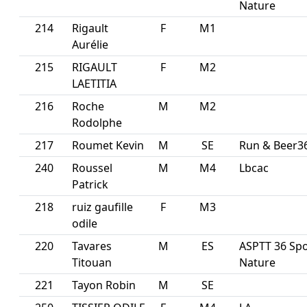
Nature
214
Rigault
F
M1
Aurélie
215
RIGAULT
F
M2
LAETITIA
216
Roche
M
M2
Rodolphe
217
Roumet Kevin
M
SE
Run & Beer3
240
Roussel
M
M4
Lbcac
Patrick
218
ruiz gaufille
F
M3
odile
220
Tavares
M
ES
ASPTT 36 Spo
Titouan
Nature
221
Tayon Robin
M
SE