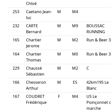
Chloé
253
Caetano Jean-
M
M4
luc
232
CARTE
M
M9
BOUSSAC
Bernard
RUNNING
165
Chartier
M
M2
Run & Beer 3
Jerome
164
Chartier
M
M0
Run & Beer 3
Thomas
229
Chaussé
M
M2
C
Sébastien
166
Chesseron
M
ES
42km195 Le
Arthur
Blanc
167
COUDRET
F
M4
US Le
Frédérique
Poinçonnet c
marche