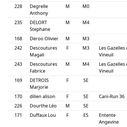
228
Degrelle
M
M0
Anthony
235
DELORT
M
M4
Stephane
168
Deroo Olivier
M
M3
242
Descoutures
F
M3
Les Gazelles
Magali
Vineuil
243
Descoutures
M
M4
Les Gazelles
Fabrice
Vineuil
169
DETROIS
F
SE
Marjorie
170
dilien alison
F
SE
Cani-Run 36
226
Dourthe Léo
M
SE
171
Duffaux Lou
F
ES
Entente
Angevine