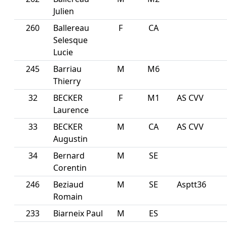
Julien
260
Ballereau
F
CA
Selesque
Lucie
245
Barriau
M
M6
Thierry
32
BECKER
F
M1
AS CVV
Laurence
33
BECKER
M
CA
AS CVV
Augustin
34
Bernard
M
SE
Corentin
246
Beziaud
M
SE
Asptt36
Romain
233
Biarneix Paul
M
ES