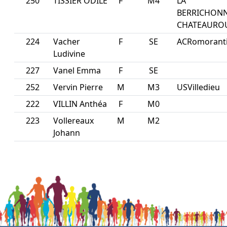
250
TISSIER ODILE
F
M4
LA
BERRICHON
CHATEAURO
224
Vacher
F
SE
ACRomorant
Ludivine
227
Vanel Emma
F
SE
252
Vervin Pierre
M
M3
USVilledieu
222
VILLIN Anthéa
F
M0
223
Vollereaux
M
M2
Johann