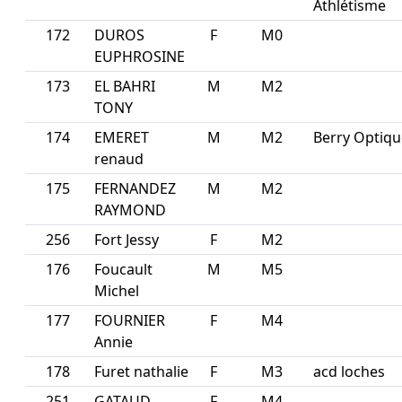
Athlétisme
172
DUROS
F
M0
EUPHROSINE
173
EL BAHRI
M
M2
TONY
174
EMERET
M
M2
Berry Optiqu
renaud
175
FERNANDEZ
M
M2
RAYMOND
256
Fort Jessy
F
M2
176
Foucault
M
M5
Michel
177
FOURNIER
F
M4
Annie
178
Furet nathalie
F
M3
acd loches
251
GATAUD
F
M4