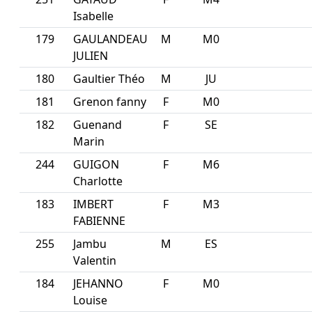
Isabelle
179
GAULANDEAU
M
M0
JULIEN
180
Gaultier Théo
M
JU
181
Grenon fanny
F
M0
182
Guenand
F
SE
Marin
244
GUIGON
F
M6
Charlotte
183
IMBERT
F
M3
FABIENNE
255
Jambu
M
ES
Valentin
184
JEHANNO
F
M0
Louise