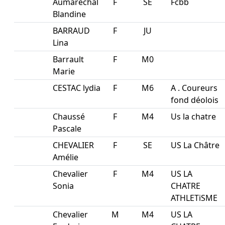
Aumarechal
F
SE
Fcbb
Blandine
BARRAUD
F
JU
Lina
Barrault
F
M0
Marie
CESTAC lydia
F
M6
A . Coureurs
fond déolois
Chaussé
F
M4
Us la chatre
Pascale
CHEVALIER
F
SE
US La Châtre
Amélie
Chevalier
F
M4
US LA
Sonia
CHATRE
ATHLETiSME
Chevalier
M
M4
US LA