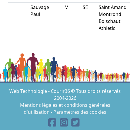
Sauvage
M
SE
Saint Amand
Paul
Montrond
Boischaut
Athletic
Web Technologie - Courir36 © Tous droits réservés
2004-2026
Mentions légales et conditions générales
d'utilisation
-
Paramètres des cookies