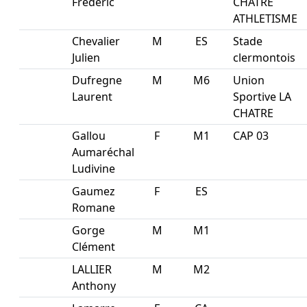
Frederic
CHATRE
ATHLETISME
Chevalier
M
ES
Stade
Julien
clermontois
Dufregne
M
M6
Union
Laurent
Sportive LA
CHATRE
Gallou
F
M1
CAP 03
Aumaréchal
Ludivine
Gaumez
F
ES
Romane
Gorge
M
M1
Clément
LALLIER
M
M2
Anthony