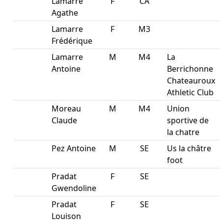
Lamarre
F
CA
Agathe
Lamarre
F
M3
Frédérique
Lamarre
M
M4
La
Antoine
Berrichonne
Chateauroux
Athletic Club
Moreau
M
M4
Union
Claude
sportive de
la chatre
Pez Antoine
M
SE
Us la châtre
foot
Pradat
F
SE
Gwendoline
Pradat
F
SE
Louison