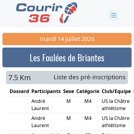
mardi
14
juillet
2026
Les Foulées de Briantes
7.5 Km
Liste des pré-inscriptions
Dossard
Participants
Sexe
Catégorie
Club/Equipe
André
M
M4
US la Châtre
Laurent
athlétisme
André
M
M4
US la Châtre
Laurent
athlétisme