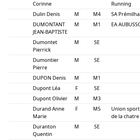
Corinne
Running
Dulin Denis
M
M4
SA Prémilha
DUMONTANT
M
M1
EA AUBUSS
JEAN-BAPTISTE
Dumontet
M
SE
Pierrick
Dumontier
M
SE
Pierre
DUPON Denis
M
M1
Dupont Léa
F
SE
Dupont Olivier
M
M3
Durand Anne
F
M5
Union sport
Marie
de la chatre
Duranton
M
SE
Quentin