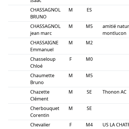
Isaac
CHASSAGNOL
M
ES
BRUNO
CHASSAGNOL
M
M5
amitié natu
jean marc
montlucon
CHASSAIGNE
M
M2
Emmanuel
Chasseloup
F
M0
Chloé
Chaumette
M
M5
Bruno
Chazette
M
SE
Thonon AC
Clément
Cherbouquet
M
SE
Corentin
Chevalier
F
M4
US LA CHAT