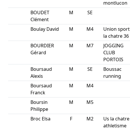
montlucon
BOUDET
M
SE
Clément
Boulay David
M
M4
Union sport
la chatre 36
BOURDIER
M
M7
JOGGING
Gérard
CLUB
PORTOIS
Boursaud
M
SE
Boussac
Alexis
running
Boursaud
M
M4
Franck
Boursin
M
M5
Philippe
Broc Elsa
F
M2
Us la chatre
athletisme