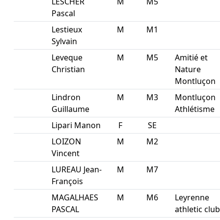
LESCHER
M
M5
Pascal
Lestieux
M
M1
Sylvain
Leveque
M
M5
Amitié et
Christian
Nature
Montluçon
Lindron
M
M3
Montluçon
Guillaume
Athlétisme
Lipari Manon
F
SE
LOIZON
M
M2
Vincent
LUREAU Jean-
M
M7
François
MAGALHAES
M
M6
Leyrenne
PASCAL
athletic club