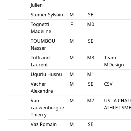
Julien
Stemer Sylvain
M
SE
Tognetti
F
M0
Madeline
TOUMBOU
M
SE
Nasser
Tuffraud
M
M3
Team
Laurent
MDesign
Ugurlu Husnu
M
M1
Vacher
M
SE
CSV
Alexandre
Van
M
M7
US LA CHAT
cauwenbergue
ATHLETiSM
Thierry
Vaz Romain
M
SE