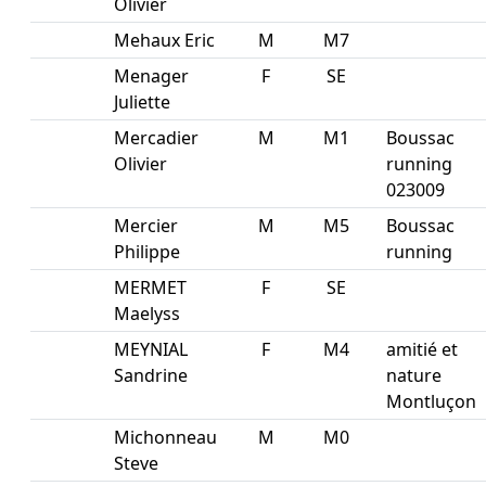
Olivier
Mehaux Eric
M
M7
Menager
F
SE
Juliette
Mercadier
M
M1
Boussac
Olivier
running
023009
Mercier
M
M5
Boussac
Philippe
running
MERMET
F
SE
Maelyss
MEYNIAL
F
M4
amitié et
Sandrine
nature
Montluçon
Michonneau
M
M0
Steve