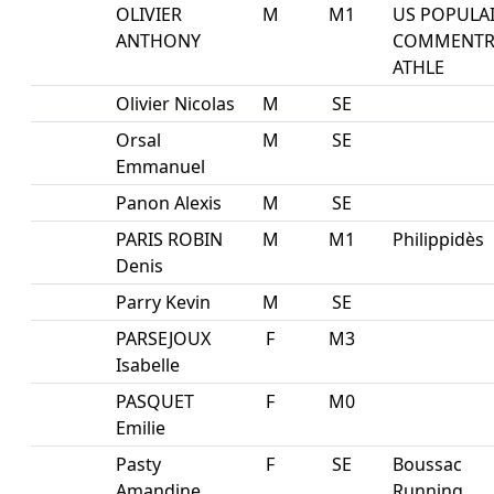
OLIVIER
M
M1
US POPULA
ANTHONY
COMMENTR
ATHLE
Olivier Nicolas
M
SE
Orsal
M
SE
Emmanuel
Panon Alexis
M
SE
PARIS ROBIN
M
M1
Philippidès
Denis
Parry Kevin
M
SE
PARSEJOUX
F
M3
Isabelle
PASQUET
F
M0
Emilie
Pasty
F
SE
Boussac
Amandine
Running