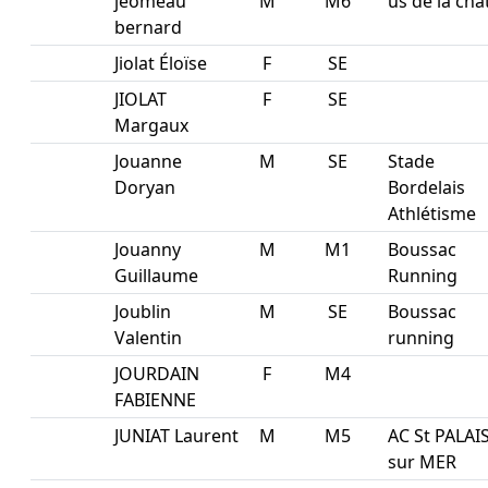
jeomeau
M
M6
us de la cha
bernard
Jiolat Éloïse
F
SE
JIOLAT
F
SE
Margaux
Jouanne
M
SE
Stade
Doryan
Bordelais
Athlétisme
Jouanny
M
M1
Boussac
Guillaume
Running
Joublin
M
SE
Boussac
Valentin
running
JOURDAIN
F
M4
FABIENNE
JUNIAT Laurent
M
M5
AC St PALAI
sur MER