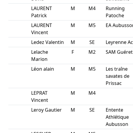
LAURENT
M
M4
Running
Patrick
Patoche
LAURENT
M
M5
EA Aubusso
Vincent
Ledez Valentin
M
SE
Leyrenne Ac
Lelache
F
M2
SAM Guéret
Marion
Léon alain
M
M5
Les traîne
savates de
Prissac
LEPRAT
M
M4
Vincent
Leroy Gautier
M
SE
Entente
Athlétique
Aubusson