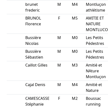
brunet
M
M4
Montluçon
frederic
athlétisme
BRUNOL
F
M5
AMITIE ET
Florence
NATURE
MONTLUC
Bussière
M
M0
Les Petits
Nicolas
Pédestres
Bussière
M
M0
Les Petits
Sébastien
Pédestres
Caillot Gilles
M
M3
Amitié et
NAture
Montluçon
Cajal Denis
M
M4
Amitié et
Nature
CAMESCASSE
F
M2
Boussac
Stéphanie
running