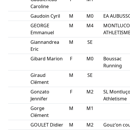
Caroline
Gaudoin Cyril
M
M0
EA AUBUSS
GEORGE
M
M4
MONTLUC
Emmanuel
ATHLETISM
Giannandrea
M
SE
Eric
Gibard Marion
F
M0
Boussac
Running
Giraud
M
SE
Clément
Gonzato
F
M2
SL Montluç
Jennifer
Athletisme
Gorge
M
M1
Clément
GOULET Didier
M
M2
Gouz'on cou