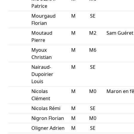
Patrice
Mourgaud
M
SE
Florian
Moutaud
M
M2
Sam Guéret
Pierre
Myoux
M
M6
Christian
Nairaud-
M
SE
Dupoirier
Louis
Nicolas
M
M0
Maron en fê
Clément
Nicolas Rémi
M
SE
Nigron Florian
M
M0
Oligner Adrien
M
SE