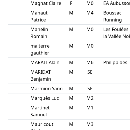
Magnat Claire
F
M0
EA Aubusso
Mahaut
M
M4
Boussac
Patrice
Running
Mahelin
M
M0
Les Foulées
Romain
la Vallée No
malterre
M
M0
gauthier
MARAIT Alain
M
M6
Philippides
MARIDAT
M
SE
Benjamin
Marmion Yann
M
SE
Marquès Luc
M
M2
Martinet
M
M1
Samuel
Mauricout
M
M3