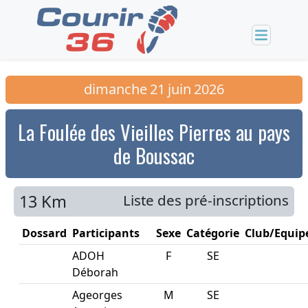
dimanche
21
juin
2026
La Foulée des Vieilles Pierres au pays
de Boussac
13 Km
Liste des pré-inscriptions
Dossard
Participants
Sexe
Catégorie
Club/Equip
ADOH
F
SE
Déborah
Ageorges
M
SE