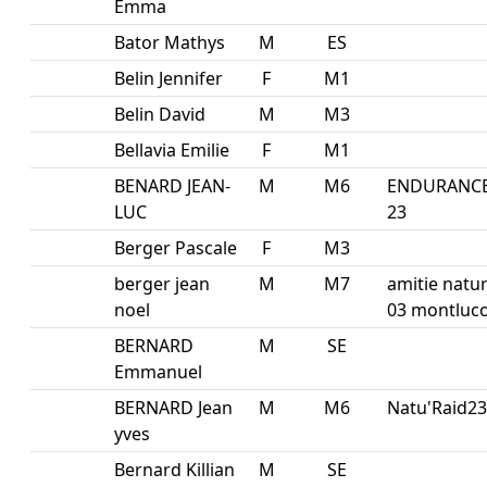
Emma
Bator Mathys
M
ES
Belin Jennifer
F
M1
Belin David
M
M3
Bellavia Emilie
F
M1
BENARD JEAN-
M
M6
ENDURANC
LUC
23
Berger Pascale
F
M3
berger jean
M
M7
amitie natu
noel
03 montluc
BERNARD
M
SE
Emmanuel
BERNARD Jean
M
M6
Natu'Raid23
yves
Bernard Killian
M
SE