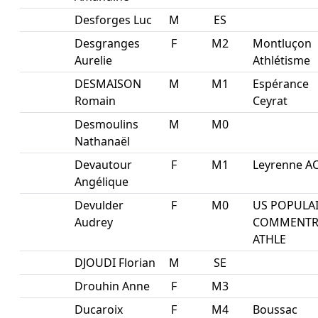
Desforges Luc
M
ES
Desgranges
F
M2
Montluçon
Aurelie
Athlétisme
DESMAISON
M
M1
Espérance
Romain
Ceyrat
Desmoulins
M
M0
Nathanaël
Devautour
F
M1
Leyrenne A
Angélique
Devulder
F
M0
US POPULA
Audrey
COMMENTR
ATHLE
DJOUDI Florian
M
SE
Drouhin Anne
F
M3
Ducaroix
F
M4
Boussac