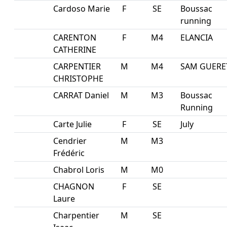
Cardoso Marie
F
SE
Boussac
running
CARENTON
F
M4
ELANCIA
CATHERINE
CARPENTIER
M
M4
SAM GUERE
CHRISTOPHE
CARRAT Daniel
M
M3
Boussac
Running
Carte Julie
F
SE
July
Cendrier
M
M3
Frédéric
Chabrol Loris
M
M0
CHAGNON
F
SE
Laure
Charpentier
M
SE