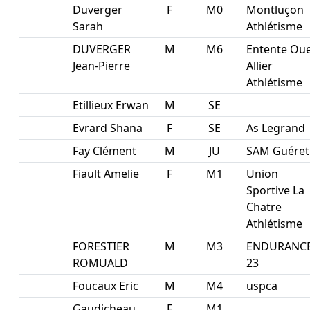
Duverger
F
M0
Montluçon
Sarah
Athlétisme
DUVERGER
M
M6
Entente Ou
Jean-Pierre
Allier
Athlétisme
Etillieux Erwan
M
SE
Evrard Shana
F
SE
As Legrand
Fay Clément
M
JU
SAM Guéret
Fiault Amelie
F
M1
Union
Sportive La
Chatre
Athlétisme
FORESTIER
M
M3
ENDURANC
ROMUALD
23
Foucaux Eric
M
M4
uspca
Gaudicheau
F
M1