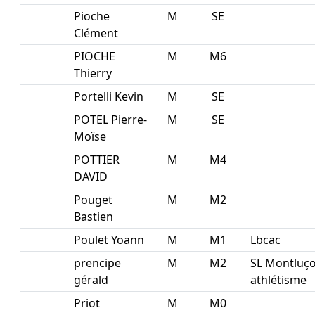
Pioche
M
SE
Clément
PIOCHE
M
M6
Thierry
Portelli Kevin
M
SE
POTEL Pierre-
M
SE
Moïse
POTTIER
M
M4
DAVID
Pouget
M
M2
Bastien
Poulet Yoann
M
M1
Lbcac
prencipe
M
M2
SL Montluç
gérald
athlétisme
Priot
M
M0