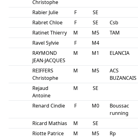
Christophe
Rabier Julie
F
SE
Rabret Chloe
F
SE
Csb
Ratinet Thierry
M
M5
TAM
Ravel Sylvie
F
M4
RAYMOND
M
M1
ELANCIA
JEAN-JACQUES
REIFFERS
M
M5
ACS
Christophe
BUZANCAIS
Rejaud
M
SE
Antoine
Renard Cindie
F
M0
Boussac
running
Ricard Mathias
M
SE
Riotte Patrice
M
M5
Rp