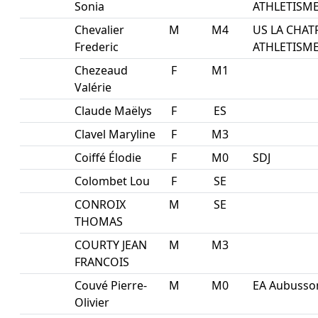
Sonia
ATHLETISM
Chevalier
M
M4
US LA CHAT
Frederic
ATHLETISM
Chezeaud
F
M1
Valérie
Claude Maëlys
F
ES
Clavel Maryline
F
M3
Coiffé Élodie
F
M0
SDJ
Colombet Lou
F
SE
CONROIX
M
SE
THOMAS
COURTY JEAN
M
M3
FRANCOIS
Couvé Pierre-
M
M0
EA Aubusso
Olivier