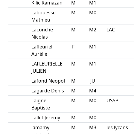
Kilic Ramazan
M
M1
Labouesse
M
M0
Mathieu
Laconche
M
M2
LAC
Nicolas
Lafleuriel
F
M1
Aurélie
LAFLEURIELLE
M
M1
JULIEN
Lafond Neopol
M
JU
Lagarde Denis
M
M4
Laignel
M
M0
USSP
Baptiste
Lallet Jeremy
M
M0
lamamy
M
M3
les lycans