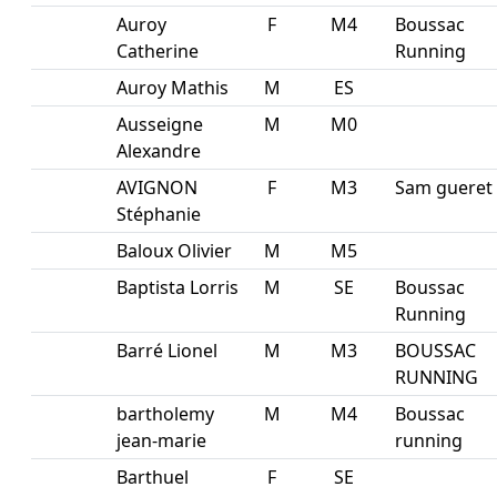
Auroy
F
M4
Boussac
Catherine
Running
Auroy Mathis
M
ES
Ausseigne
M
M0
Alexandre
AVIGNON
F
M3
Sam gueret
Stéphanie
Baloux Olivier
M
M5
Baptista Lorris
M
SE
Boussac
Running
Barré Lionel
M
M3
BOUSSAC
RUNNING
bartholemy
M
M4
Boussac
jean-marie
running
Barthuel
F
SE