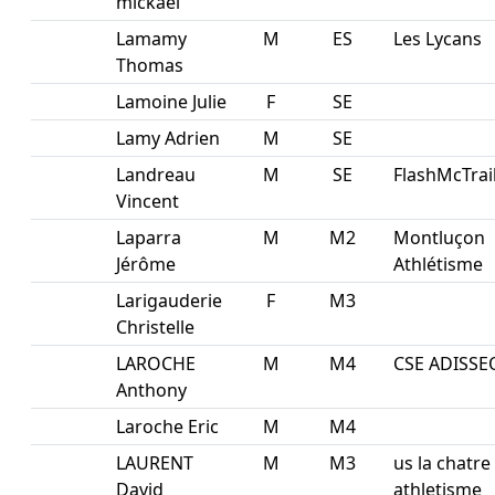
mickael
Lamamy
M
ES
Les Lycans
Thomas
Lamoine Julie
F
SE
Lamy Adrien
M
SE
Landreau
M
SE
FlashMcTrai
Vincent
Laparra
M
M2
Montluçon
Jérôme
Athlétisme
Larigauderie
F
M3
Christelle
LAROCHE
M
M4
CSE ADISSE
Anthony
Laroche Eric
M
M4
LAURENT
M
M3
us la chatre
David
athletisme