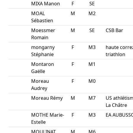
MIXA Manon
F
SE
MOAL
M
M2
Sébastien
Moessmer
M
SE
CSB Bar
Romain
mongarny
F
M3
haute corre
Stéphanie
triathlon
Montaron
F
M1
Gaëlle
Moreau
F
M0
Audrey
Moreau Rémy
M
M7
US athlétis
La Châtre
MOTHE Marie-
F
M3
EA AUBUSS
Estelle
MOULINAT
M
M6