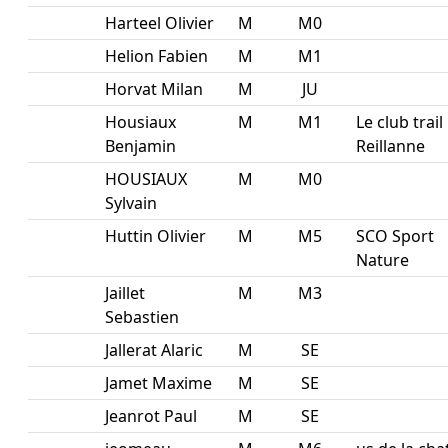
Harteel Olivier
M
M0
Helion Fabien
M
M1
Horvat Milan
M
JU
Housiaux
M
M1
Le club trail
Benjamin
Reillanne
HOUSIAUX
M
M0
Sylvain
Huttin Olivier
M
M5
SCO Sport
Nature
Jaillet
M
M3
Sebastien
Jallerat Alaric
M
SE
Jamet Maxime
M
SE
Jeanrot Paul
M
SE