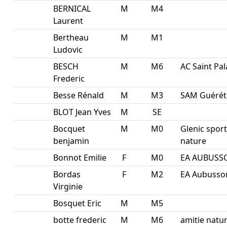
BERNICAL
M
M4
Laurent
Bertheau
M
M1
Ludovic
BESCH
M
M6
AC Saint Pal
Frederic
Besse Rénald
M
M3
SAM Guérét
BLOT Jean Yves
M
SE
Bocquet
M
M0
Glenic sport
benjamin
nature
Bonnot Emilie
F
M0
EA AUBUSS
Bordas
F
M2
EA Aubusso
Virginie
Bosquet Eric
M
M5
botte frederic
M
M6
amitie natu