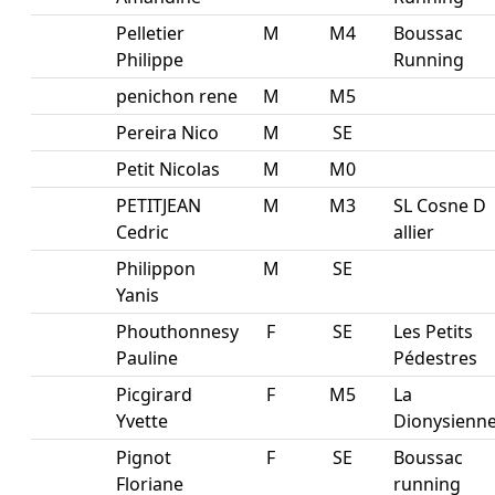
Pelletier
M
M4
Boussac
Philippe
Running
penichon rene
M
M5
Pereira Nico
M
SE
Petit Nicolas
M
M0
PETITJEAN
M
M3
SL Cosne D
Cedric
allier
Philippon
M
SE
Yanis
Phouthonnesy
F
SE
Les Petits
Pauline
Pédestres
Picgirard
F
M5
La
Yvette
Dionysienn
Pignot
F
SE
Boussac
Floriane
running