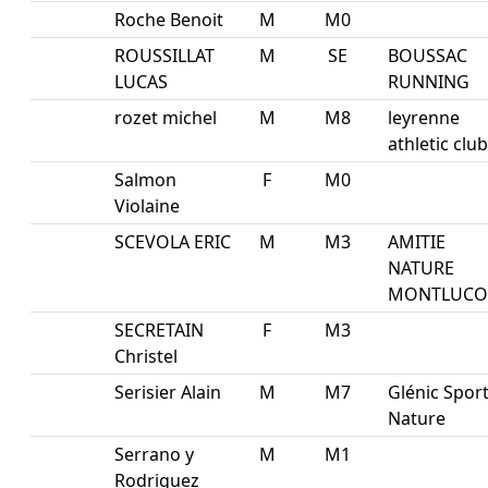
Roche Benoit
M
M0
ROUSSILLAT
M
SE
BOUSSAC
LUCAS
RUNNING
rozet michel
M
M8
leyrenne
athletic club
Salmon
F
M0
Violaine
SCEVOLA ERIC
M
M3
AMITIE
NATURE
MONTLUC
SECRETAIN
F
M3
Christel
Serisier Alain
M
M7
Glénic Spor
Nature
Serrano y
M
M1
Rodriguez