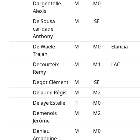
Dargentolle
M
M0
Alexis
De Sousa
M
SE
caridade
Anthony
De Waele
M
M0
Elancia
Trajan
Decourteix
M
M1
LAC
Remy
Degot Clément
M
SE
Delaune Régis
M
M2
Delaye Estelle
F
M0
Demenois
M
M2
Jérôme
Deniau
M
M0
Amandine