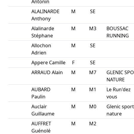
Antonin
ALALINARDE
M
SE
Anthony
Alalinarde
M
M3
BOUSSAC
Stéphane
RUNNING
Allochon
M
SE
Adrien
Appere Camille
F
SE
ARRAUD Alain
M
M7
GLENIC SP
NATURE
AUBARD
M
M1
Le Run'dez
Paulin
vous
Auclair
M
M0
Glenic sport
Guillaume
nature
AUFFRET
M
M2
Guénolé