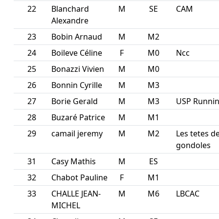
22
Blanchard
M
SE
CAM
Alexandre
23
Bobin Arnaud
M
M2
24
Boileve Céline
F
M0
Ncc
25
Bonazzi Vivien
M
M0
26
Bonnin Cyrille
M
M3
27
Borie Gerald
M
M3
USP Running
28
Buzaré Patrice
M
M1
29
camail jeremy
M
M2
Les tetes d
gondoles
31
Casy Mathis
M
ES
32
Chabot Pauline
F
M1
33
CHALLE JEAN-
M
M6
LBCAC
MICHEL