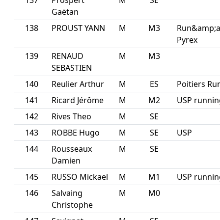
137
Prospert
M
SE
Gaëtan
138
PROUST YANN
M
M3
Run&amp;a
Pyrex
139
RENAUD
M
M3
SEBASTIEN
140
Reulier Arthur
M
ES
Poitiers Run
141
Ricard Jérôme
M
M2
USP running
142
Rives Theo
M
SE
143
ROBBE Hugo
M
SE
USP
144
Rousseaux
M
SE
Damien
145
RUSSO Mickael
M
M1
USP running
146
Salvaing
M
M0
Christophe