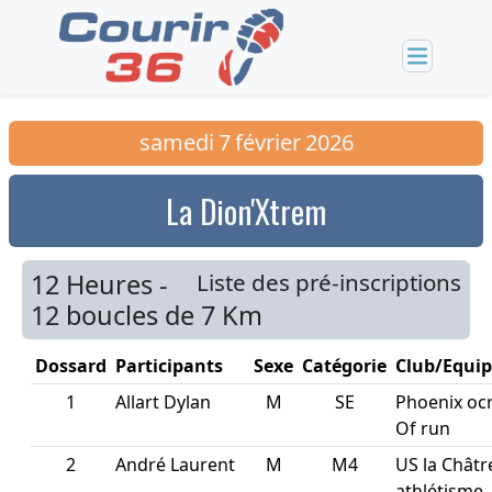
samedi
7
février
2026
La Dion'Xtrem
12 Heures -
Liste des pré-inscriptions
12 boucles de 7 Km
Dossard
Participants
Sexe
Catégorie
Club/Equi
1
Allart Dylan
M
SE
Phoenix ocr 
Of run
2
André Laurent
M
M4
US la Châtr
athlétisme