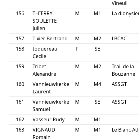
Vineuil
156
THIERRY-
M
M1
La dionysi
SOULETTE
Julien
157
Tixier Bertrand
M
M2
LBCAC
158
toquereau
F
SE
Cecile
159
Tribet
M
M2
Trail de la
Alexandre
Bouzanne
160
Vannieuwkerke
M
M4
ASSGT
Laurent
161
Vannieuwkerke
M
SE
ASSGT
Samuel
162
Vasseur Rudy
M
M1
163
VIGNAUD
M
M1
Le Blanc At
Romain