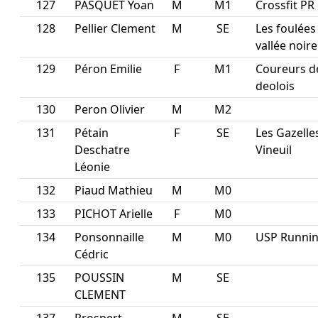
127
PASQUET Yoan
M
M1
Crossfit PR
128
Pellier Clement
M
SE
Les foulées
vallée noire
129
Péron Emilie
F
M1
Coureurs d
deolois
130
Peron Olivier
M
M2
131
Pétain
F
SE
Les Gazelle
Deschatre
Vineuil
Léonie
132
Piaud Mathieu
M
M0
133
PICHOT Arielle
F
M0
134
Ponsonnaille
M
M0
USP Running
Cédric
135
POUSSIN
M
SE
CLEMENT