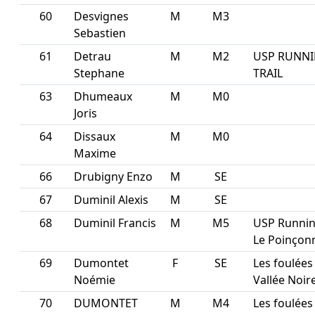
60
Desvignes
M
M3
Sebastien
61
Detrau
M
M2
USP RUNN
Stephane
TRAIL
63
Dhumeaux
M
M0
Joris
64
Dissaux
M
M0
Maxime
66
Drubigny Enzo
M
SE
67
Duminil Alexis
M
SE
68
Duminil Francis
M
M5
USP Running
Le Poinçon
69
Dumontet
F
SE
Les foulées
Noémie
Vallée Noir
70
DUMONTET
M
M4
Les foulées