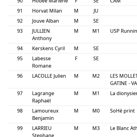
90
Hodee Marlene
F
SE
CAM
91
Horvat Milan
M
JU
92
Jouve Alban
M
SE
93
JULLIEN
M
M1
USP Running
Anthony
94
Kerskens Cyril
M
SE
95
Labesse
F
SE
Romane
96
LACOLLE Julien
M
M2
LES MOLLE
GATINE - V
97
Lagrange
M
M1
La dionysi
Raphaël
98
Lamoureux
M
M0
SoHé print
Benjamin
99
LARRIEU
M
M3
Le Blanc At
Stephane