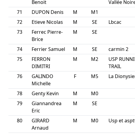
Benoit
Vallée Noir
71
DUPON Denis
M
M1
72
Etieve Nicolas
M
SE
Lbcac
73
Ferrec Pierre-
M
SE
Brice
74
Ferrier Samuel
M
SE
carmin 2
75
FERRON
M
M2
USP RUNN
DIMITRI
TRAIL
76
GALINDO
F
M5
La Dionysie
Michelle
78
Genty Kevin
M
M0
79
Giannandrea
M
SE
Eric
80
GIRARD
M
M0
Usp et aspt
Arnaud