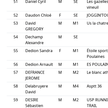
51
Daniel Cyril
M
SE
Les gazelle
vineuil
52
Daudon Chloé
F
SE
JOGGIN’TO
53
David
M
M1
Us la chatr
GREGORY
54
Dechamp
M
SE
Alexandre
55
Dedion Sandra
F
M1
Étoile sport
Poulaines
56
Dedion Arnault
M
M1
ES POULAI
57
DEFRANCE
M
M2
Le blanc at
JEROME
58
Delabruyere
M
M4
Asptt 36
David
59
DESIRE
M
M2
USP RUNN
Sébastien
TRAIL