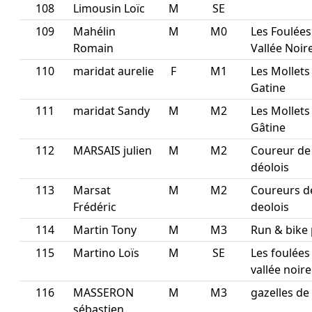
108
Limousin Loïc
M
SE
109
Mahélin
M
M0
Les Foulées
Romain
Vallée Noir
110
maridat aurelie
F
M1
Les Mollets
Gatine
111
maridat Sandy
M
M2
Les Mollets
Gâtine
112
MARSAIS julien
M
M2
Coureur de
déolois
113
Marsat
M
M2
Coureurs d
Frédéric
deolois
114
Martin Tony
M
M3
Run & bike 
115
Martino Loïs
M
SE
Les foulées
vallée noire
116
MASSERON
M
M3
gazelles de 
sébastien