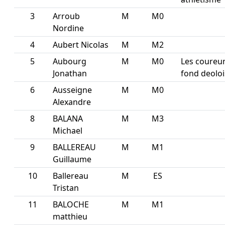
3
Arroub
M
M0
Nordine
4
Aubert Nicolas
M
M2
5
Aubourg
M
M0
Les coureu
Jonathan
fond deoloi
6
Ausseigne
M
M0
Alexandre
8
BALANA
M
M3
Michael
9
BALLEREAU
M
M1
Guillaume
10
Ballereau
M
ES
Tristan
11
BALOCHE
M
M1
matthieu