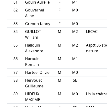
81
Gouin Aurelie
F
M1
82
Gouvernel
F
M0
Aline
83
Grenon fanny
F
M0
84
GUILLOT
M
M2
LBCAC
William
85
Hallouin
M
M2
Asptt 36 sp
Alexandre
nature
86
Harault
M
M1
Romain
87
Harteel Olivier
M
M0
88
Hervouet
M
SE
Guillaume
89
HIDEUX
M
M0
Us la châtr
MAXIME