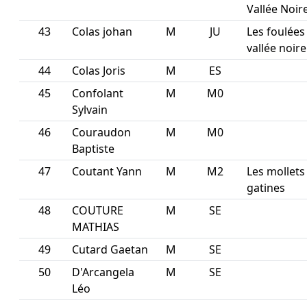
Vallée Noir
43
Colas johan
M
JU
Les foulées
vallée noire
44
Colas Joris
M
ES
45
Confolant
M
M0
Sylvain
46
Couraudon
M
M0
Baptiste
47
Coutant Yann
M
M2
Les mollets
gatines
48
COUTURE
M
SE
MATHIAS
49
Cutard Gaetan
M
SE
50
D'Arcangela
M
SE
Léo