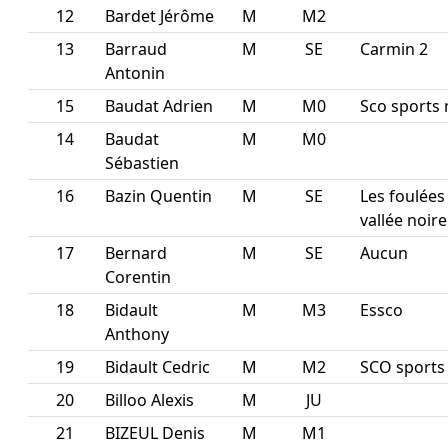
12
Bardet Jérôme
M
M2
13
Barraud
M
SE
Carmin 2
Antonin
15
Baudat Adrien
M
M0
Sco sports 
14
Baudat
M
M0
Sébastien
16
Bazin Quentin
M
SE
Les foulées
vallée noire
17
Bernard
M
SE
Aucun
Corentin
18
Bidault
M
M3
Essco
Anthony
19
Bidault Cedric
M
M2
SCO sports
20
Billoo Alexis
M
JU
21
BIZEUL Denis
M
M1