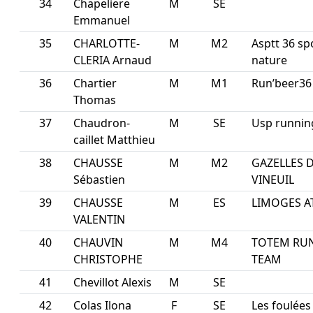
34
Chapeliere
M
SE
Emmanuel
35
CHARLOTTE-
M
M2
Asptt 36 sp
CLERIA Arnaud
nature
36
Chartier
M
M1
Run’beer36
Thomas
37
Chaudron-
M
SE
Usp running
caillet Matthieu
38
CHAUSSE
M
M2
GAZELLES 
Sébastien
VINEUIL
39
CHAUSSE
M
ES
LIMOGES A
VALENTIN
40
CHAUVIN
M
M4
TOTEM RU
CHRISTOPHE
TEAM
41
Chevillot Alexis
M
SE
42
Colas Ilona
F
SE
Les foulées