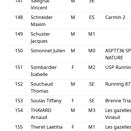
147
Savignat
M
SE
Vincent
148
Schneider
M
ES
Carmin 2
Maxim
149
Schuster
M
M1
Jacques
150
Simonnet Julien
M
M0
ASPTT36 S
NATURE
151
Sombardier
F
M2
USP Running
Isabelle
152
Souchaud
M
SE
Running 87
Thomas
153
Soulas Tiffany
F
SE
Brenne Tria
154
THAVARD
M
M3
Les gazelle
Arnaud
Vineuil
155
Theret Laetitia
F
M1
Les gazelle