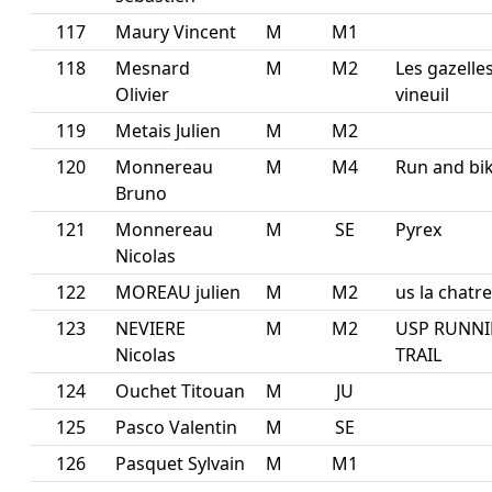
117
Maury Vincent
M
M1
118
Mesnard
M
M2
Les gazelle
Olivier
vineuil
119
Metais Julien
M
M2
120
Monnereau
M
M4
Run and bi
Bruno
121
Monnereau
M
SE
Pyrex
Nicolas
122
MOREAU julien
M
M2
us la chatre
123
NEVIERE
M
M2
USP RUNN
Nicolas
TRAIL
124
Ouchet Titouan
M
JU
125
Pasco Valentin
M
SE
126
Pasquet Sylvain
M
M1