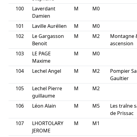
100
Laverdant
M
M0
Damien
101
Laville Aurélien
M
M0
102
Le Gargasson
M
M2
Montagne 
Benoit
ascension
103
LE PAGE
M
M0
Maxime
104
Lechel Angel
M
M2
Pompier Sa
Gaultier
105
Lechel Pierre
M
M2
guillaume
106
Léon Alain
M
M5
Les traîne 
de Prissac
107
LHORTOLARY
M
M1
JEROME