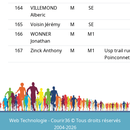
164
VILLEMOND
M
SE
Alberic
165
Voisin Jérémy
M
SE
166
WONNER
M
M1
Jonathan
167
Zinck Anthony
M
M1
Usp trail ru
Poinconnet
Web Technologie - Courir36 © Tous droits réservés
2004-2026