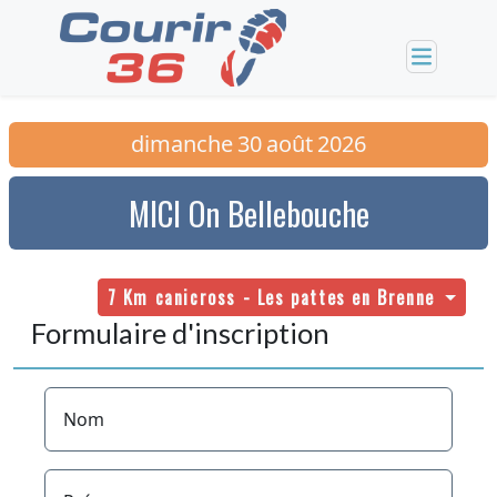
dimanche
30
août
2026
MICI On Bellebouche
7 Km canicross - Les pattes en Brenne
Formulaire d'inscription
Nom