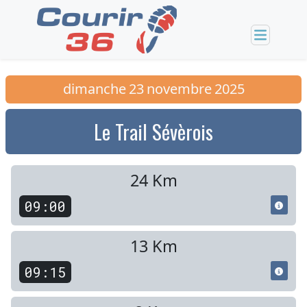
dimanche
23
novembre
2025
Le Trail Sévèrois
24 Km
09:00
13 Km
09:15