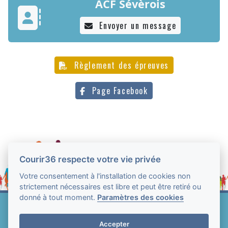
ACF Sévèrois
Envoyer un message
Règlement des épreuves
Page Facebook
Courir36 respecte votre vie privée
Votre consentement à l'installation de cookies non
strictement nécessaires est libre et peut être retiré ou
donné à tout moment.
Paramètres des cookies
Web Technologie - Courir36 © Tous droits réservés
2004-2026
Accepter