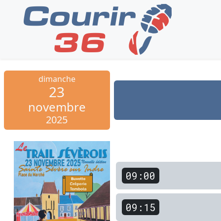
dimanche
23
novembre
2025
09:00
09:15