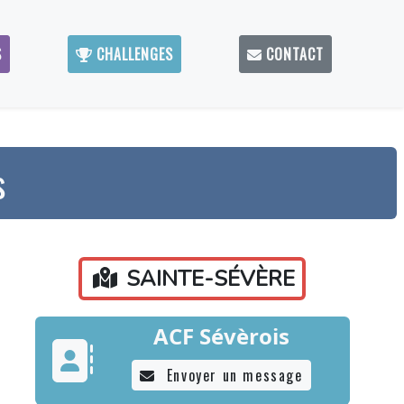
S
CHALLENGES
CONTACT
s
SAINTE-SÉVÈRE
ACF Sévèrois
Envoyer un message