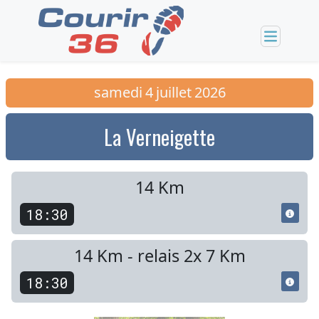
samedi
4
juillet
2026
La Verneigette
14 Km
18:30
14 Km - relais 2x 7 Km
18:30