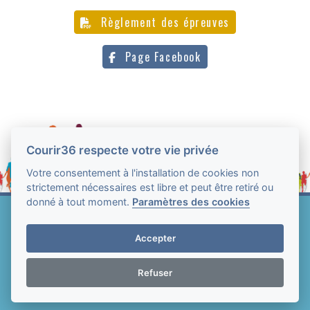
Règlement des épreuves
Page Facebook
Courir36 respecte votre vie privée
Votre consentement à l'installation de cookies non
strictement nécessaires est libre et peut être retiré ou
donné à tout moment.
Paramètres des cookies
Web Technologie - Courir36 © Tous droits réservés
2004-2026
Accepter
Mentions légales et conditions générales
d'utilisation
-
Paramètres des cookies
Refuser