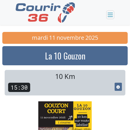
mardi
11
novembre
2025
La 10 Gouzon
10 Km
15:30