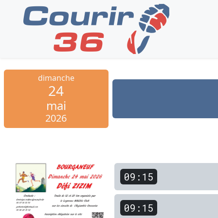
dimanche
24
mai
2026
09:15
09:15